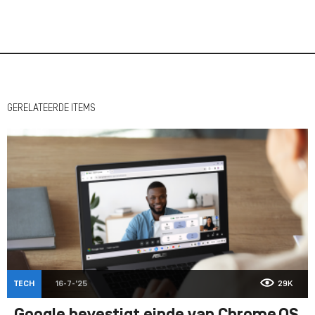
GERELATEERDE ITEMS
TECH
16-7-'25
29K