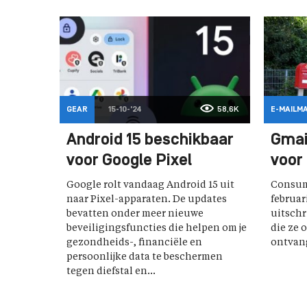
GEAR
15-10-'24
58,6K
E-MAILM
Android 15 beschikbaar
Gmai
voor Google Pixel
voor
Google rolt vandaag Android 15 uit
Consum
naar Pixel-apparaten. De updates
februar
bevatten onder meer nieuwe
uitschr
beveiligingsfuncties die helpen om je
die ze 
gezondheids-, financiële en
ontvan
persoonlijke data te beschermen
tegen diefstal en...