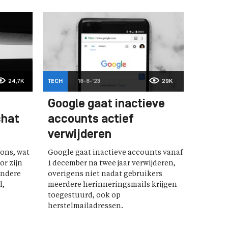
24,7K
TECH
18-8-'23
29K
Google gaat inactieve
chat
accounts actief
verwijderen
ons, wat
Google gaat inactieve accounts vanaf
or zijn
1 december na twee jaar verwijderen,
andere
overigens niet nadat gebruikers
l,
meerdere herinneringsmails krijgen
toegestuurd, ook op
herstelmailadressen.