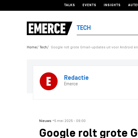
TALKS
EVENTS
INSIGHTS
AUTE
TECH
Home
Tech
Google rolt grote Gmail-updates uit voor Android en
Redactie
Emerce
-
Nieuws
5 mei 2025 - 09:00
Google rolt grote 