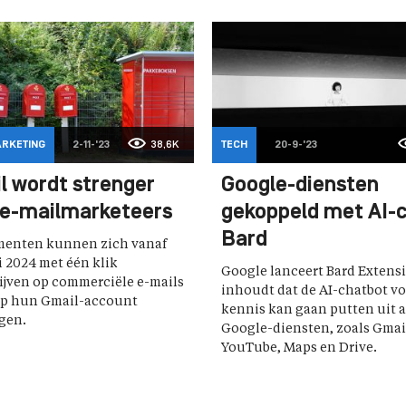
ARKETING
2-11-'23
38,6K
TECH
20-9-'23
l wordt strenger
Google-diensten
 e-mailmarketeers
gekoppeld met AI-
Bard
enten kunnen zich vanaf
i 2024 met één klik
Google lanceert Bard Extensi
ijven op commerciële e-mails
inhoudt dat de AI-chatbot vo
op hun Gmail-account
kennis kan gaan putten uit 
gen.
Google-diensten, zoals Gmai
YouTube, Maps en Drive.