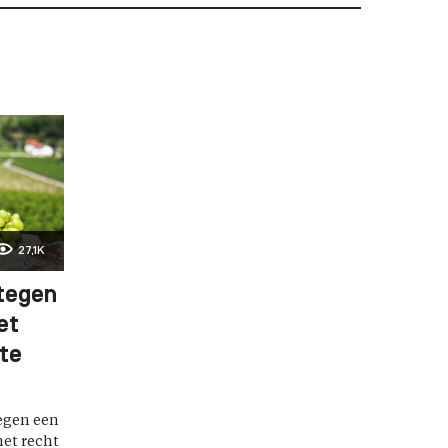
27,1K
 tegen
et
te
tegen een
het recht