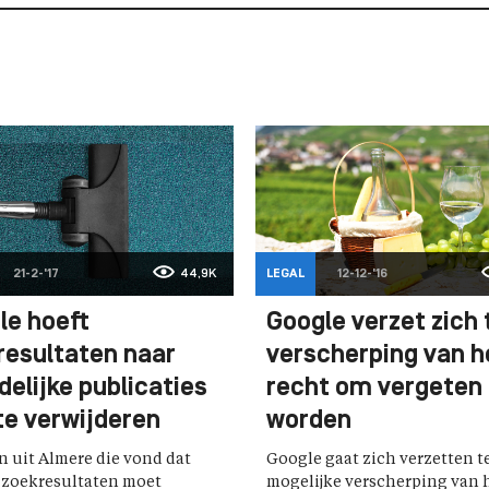
21-2-'17
44,9K
LEGAL
12-12-'16
le hoeft
Google verzet zich
resultaten naar
verscherping van h
elijke publicaties
recht om vergeten 
te verwijderen
worden
 uit Almere die vond dat
Google gaat zich verzetten 
 zoekresultaten moet
mogelijke verscherping van 