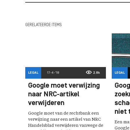
GERELATEERDE ITEMS
LEGAL
17-4-'18
2.8k
LEGAL
Google moet verwijzing
Goog
naar NRC-artikel
zoek
verwijderen
schad
niet 
Google moet van de rechtbank een
verwijzing naar een artikel van NRC
Een man
Handelsblad verwijderen vanwege de
Google