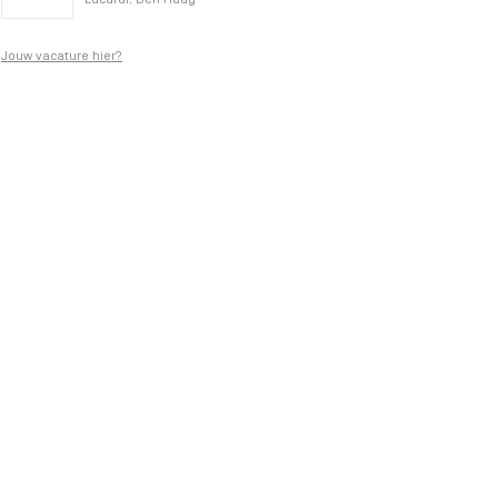
Lucardi, Den Haag
Jouw vacature hier?