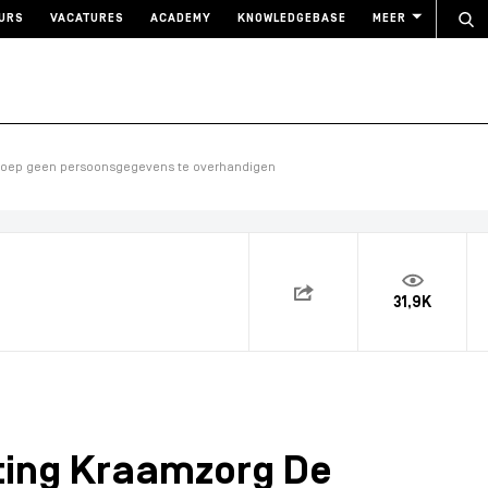
URS
VACATURES
ACADEMY
KNOWLEDGEBASE
MEER
Groep geen persoonsgegevens te overhandigen
31,9K
hting Kraamzorg De