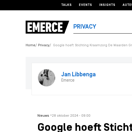
TALKS
EVENTS
INSIGHTS
AUTE
PRIVACY
Home
Privacy
Google hoeft Stichting Kraamzorg De Waarden 
Jan Libbenga
Emerce
-
Nieuws
28 oktober 2024 - 09:00
Google hoeft Stic