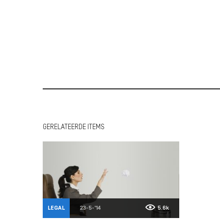
GERELATEERDE ITEMS
LEGAL
23-5-'14
5.6k