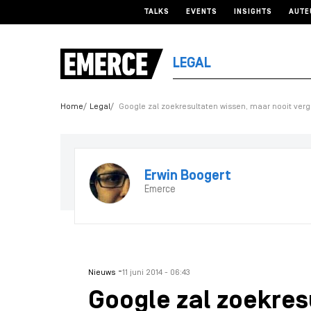
TALKS
EVENTS
INSIGHTS
AUTE
LEGAL
Home
Legal
Google zal zoekresultaten wissen, maar nooit ver
Erwin Boogert
Emerce
-
Nieuws
11 juni 2014 - 06:43
Google zal zoekres