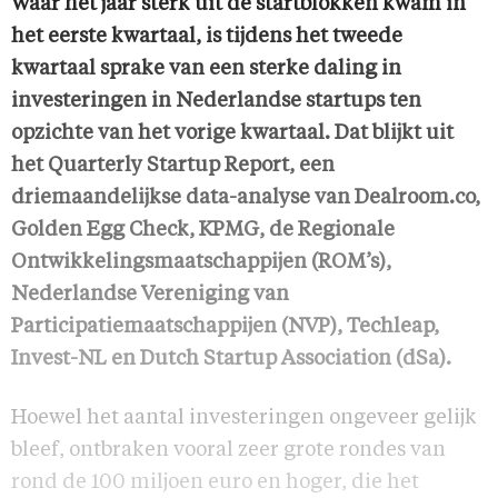
Waar het jaar sterk uit de startblokken kwam in
het eerste kwartaal, is tijdens het tweede
kwartaal sprake van een sterke daling in
investeringen in Nederlandse startups ten
opzichte van het vorige kwartaal. Dat blijkt uit
het Quarterly Startup Report, een
driemaandelijkse data-analyse van Dealroom.co,
Golden Egg Check, KPMG, de Regionale
Ontwikkelingsmaatschappijen (ROM’s),
Nederlandse Vereniging van
Participatiemaatschappijen (NVP), Techleap,
Invest-NL en Dutch Startup Association (dSa).
Hoewel het aantal investeringen ongeveer gelijk
bleef, ontbraken vooral zeer grote rondes van
rond de 100 miljoen euro en hoger, die het