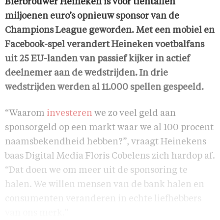
Bierbrouwer Heineken is voor tientallen
miljoenen euro’s opnieuw sponsor van de
Champions League geworden. Met een mobiel en
Facebook-spel verandert Heineken voetbalfans
uit 25 EU-landen van passief kijker in actief
deelnemer aan de wedstrijden. In drie
wedstrijden werden al 11.000 spellen gespeeld.
“Waarom
investeren
we zo veel geld aan
sponsorgeld op een markt waar we al 100 procent
naamsbekendheid hebben?”, vraagt Heinekens
baas Digital Media Floris Cobelens zich hardop af.
“Dat doen we om meer uit de sponsoring te
halen. We willen mensen van de bank halen en
consumenten veranderen in echte liefhebbers
van ons merk.”