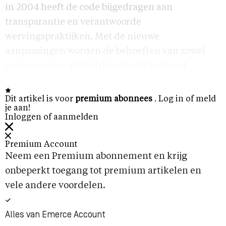
in 2004 heeft de code bijgedragen aan
transparantie en verantwoorde
wervingspraktijken. Met de nieuwe
aanpassingen worden de behoeften van zowel
consumenten als bedrijven beter bediend.
Dit artikel is voor
premium abonnees
. Log in of meld
je aan!
Inloggen of aanmelden
Premium Account
Neem een Premium abonnement en krijg
onbeperkt toegang tot premium artikelen en
vele andere voordelen.
Alles van Emerce Account