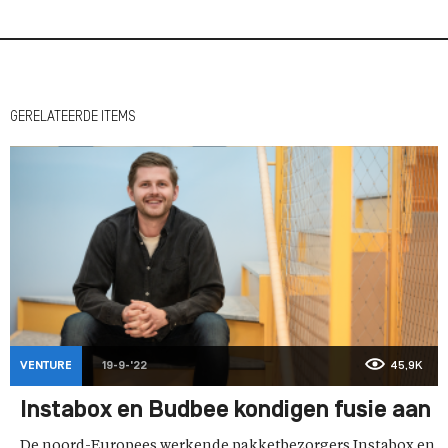
GERELATEERDE ITEMS
VENTURE
19-9-'22
45,9K
Instabox en Budbee kondigen fusie aan
De noord-Europees werkende pakketbezorgers Instabox en