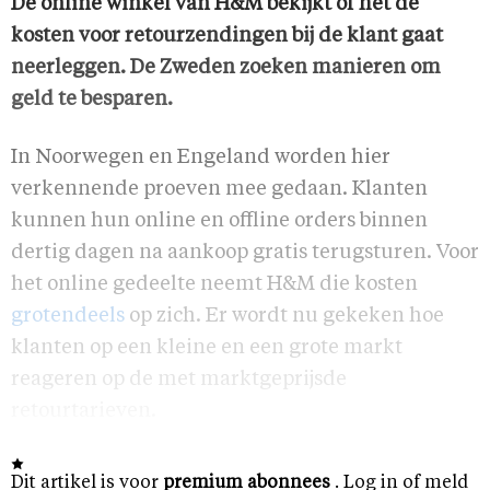
De online winkel van H&M bekijkt of het de
kosten voor retourzendingen bij de klant gaat
neerleggen. De Zweden zoeken manieren om
geld te besparen.
In Noorwegen en Engeland worden hier
verkennende proeven mee gedaan. Klanten
kunnen hun online en offline orders binnen
dertig dagen na aankoop gratis terugsturen. Voor
het online gedeelte neemt H&M die kosten
grotendeels
op zich. Er wordt nu gekeken hoe
klanten op een kleine en een grote markt
reageren op de met marktgeprijsde
retourtarieven.
Dit artikel is voor
premium abonnees
. Log in of meld