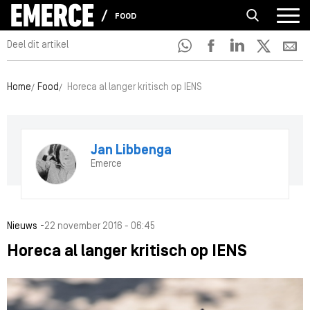
FOOD
Deel dit artikel
Home
Food
Horeca al langer kritisch op IENS
Jan Libbenga
Emerce
-
Nieuws
22 november 2016 - 06:45
Horeca al langer kritisch op IENS