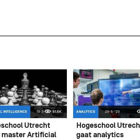
AL INTELLIGENCE
19-3-'21
61,5K
ANALYTICS
29-5-'20
school Utrecht
Hogeschool Utrech
 master Artificial
gaat analytics