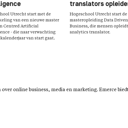
ligence
translators opleid
ool Utrecht start met de
Hogeschool Utrecht start de
keling van een nieuwe master
masteropleiding Data Driven
 Centred Artificial
Business, die mensen opleidt
gence - die naar verwachting
analytics translator.
 kalenderjaar van start gaat.
over online business, media en marketing. Emerce biedt b