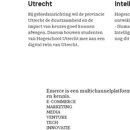
Utrecht
Intel
Bij gebiedsinrichting wil de provincie
Hogesch
Utrecht de duurzaamheid en de
ontwik
impact van keuzes goed kunnen
- Human
afwegen. Daarom bouwen studenten
Intelli
van Hogeschool Utrecht mee aan een
nog dit
digital twin van Utrecht.
Emerce is een multichannelplatform 
en kennis.
E-COMMERCE
MARKETING
MEDIA
VENTURE
TECH
INNOVATIE