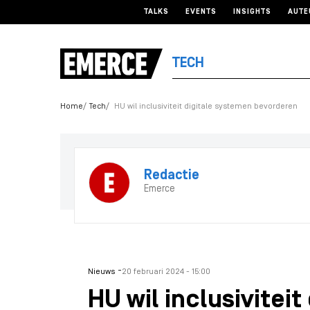
TALKS
EVENTS
INSIGHTS
AUTE
TECH
Home
Tech
HU wil inclusiviteit digitale systemen bevorderen
Redactie
Emerce
-
Nieuws
20 februari 2024 - 15:00
HU wil inclusivitei