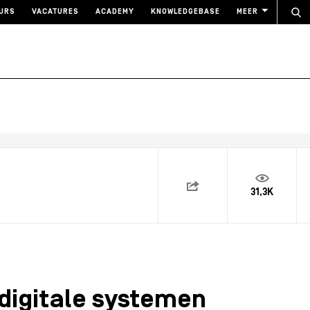
URS
VACATURES
ACADEMY
KNOWLEDGEBASE
MEER
31,3K
t digitale systemen