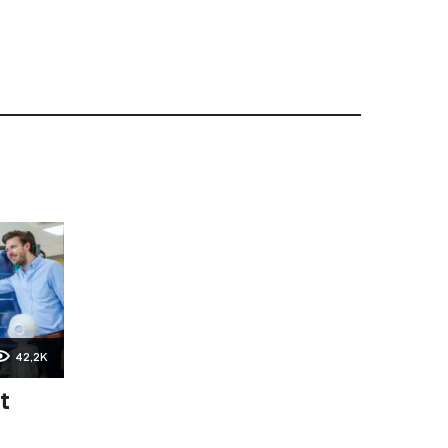
42,2K
t