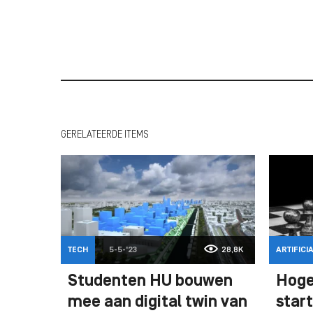
GERELATEERDE ITEMS
TECH
5-5-'23
28,8K
ARTIFICI
Studenten HU bouwen
Hoge
mee aan digital twin van
start