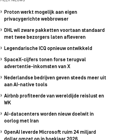
MEER NIEUWS
Proton werkt mogelijk aan eigen
privacygerichte webbrowser
DHL wil zware pakketten voortaan standaard
met twee bezorgers laten afleveren
Legendarische ICQ opnieuw ontwikkeld
SpaceX-cijfers tonen forse terugval
advertentie-inkomsten van X
Nederlandse bedrijven geven steeds meer uit
aan AI-native tools
Airbnb profiteerde van wereldijde reislust en
WK
AI-datacenters worden nieuw doelwit in
oorlog met Iran
OpenAI leverde Microsoft ruim 24 miljard
dollar omzet op in boekjaar 2026