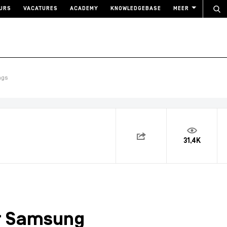
URS
VACATURES
ACADEMY
KNOWLEDGEBASE
MEER
ngs
31,4K
ar Samsung