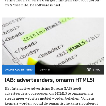
vernieuwd naar versie 6 en geschikt gemaakt voor (64 bit)
OS X Yosemite. De software is niet...
ONLINE ADVERTISING
24-4-'14
97,5K
IAB: adverteerders, omarm HTML5!
Het Interactive Advertising Bureau (IAB) heeft
adverteerders opgeroepen om HTML5 te omarmen nu
steeds meer websites mobiel worden bekeken. Volgens
kenners worden vooral de semantische kansen onbenut