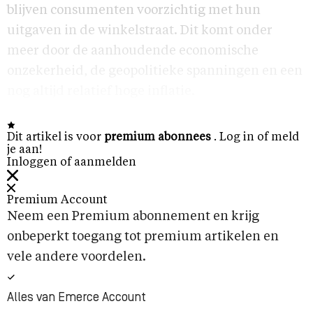
blijven consumenten voorzichtig met hun
uitgaven in de winkelstraat. Dit komt onder
meer door de aanhoudende economische
onzekerheid, de geopolitieke spanningen en een
nog altijd relatief hoge inflatie.
Dit artikel is voor
premium abonnees
. Log in of meld
je aan!
Inloggen of aanmelden
Premium Account
Neem een Premium abonnement en krijg
onbeperkt toegang tot premium artikelen en
vele andere voordelen.
Alles van Emerce Account