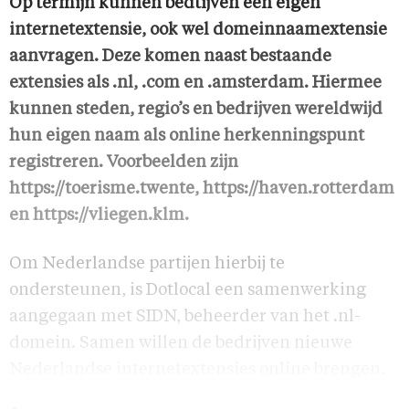
Op termijn kunnen bedtijven een eigen
internetextensie, ook wel domeinnaamextensie
aanvragen. Deze komen naast bestaande
extensies als .nl, .com en .amsterdam. Hiermee
kunnen steden, regio’s en bedrijven wereldwijd
hun eigen naam als online herkenningspunt
registreren. Voorbeelden zijn
https://toerisme.twente, https://haven.rotterdam
en https://vliegen.klm.
Om Nederlandse partijen hierbij te
ondersteunen, is Dotlocal een samenwerking
aangegaan met SIDN, beheerder van het .nl-
domein. Samen willen de bedrijven nieuwe
Nederlandse internetextensies online brengen.