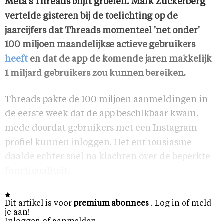
Meta's Threads blijft groeien. Mark Zuckerberg
vertelde gisteren bij de toelichting op de
jaarcijfers dat Threads momenteel 'net onder'
100 miljoen maandelijkse actieve gebruikers
heeft
en dat de app de komende jaren makkelijk
1 miljard gebruikers zou kunnen bereiken.
Threads pakte de 100 miljoen aanmeldingen in
de eerste week dat de app beschikbaar kwam,
mede doordat gebruikers met een Instagram-
profiel kunnen inloggen. Het enthousiasme
daalde echter snel na klachten over de beperkte
functionaliteit.
Dit artikel is voor
premium abonnees
. Log in of meld
je aan!