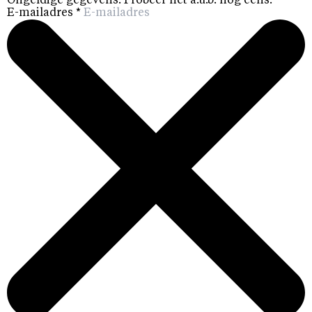
Ongeldige gegevens. Probeer het a.u.b. nog eens.
E-mailadres
*