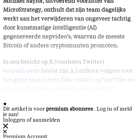
Michael Saylor, uitvoerend voorzitter van
MicroStrategy, onthult dat zijn team dagelijks
werkt aan het verwijderen van ongeveer tachtig
door kunstmatige intelligentie (AI)
gegenereerde nepvideo's, waarvan de meeste
Bitcoin of andere cryptomunten promoten.
In een bericht op X (voorheen Twitter)
waarschuwde
Saylor zijn 3,2 miljoen volgers voor
het grote aantal deep fake-video's op YouTube en
zei 'de oplichters er steeds meer lanceren'.
Dit artikel is voor
premium abonnees
. Log in of meld
je aan!
Inloggen of aanmelden
Premium Account