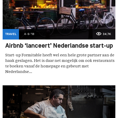
TRAVEL
4-9-'18
34,7K
Airbnb ‘lanceert’ Nederlandse start-up
Start-up Formitable heeft wel een hele grote partner aan de
haak geslagen. Het is daar net mogelijk om ook restaurants
te boeken vanaf de homepage en gebeurt met
Nederlandse...