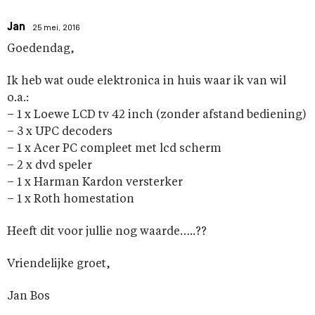
Jan
25 mei, 2016
Goedendag,
Ik heb wat oude elektronica in huis waar ik van wil
o.a.:
– 1 x Loewe LCD tv 42 inch (zonder afstand bediening)
– 3 x UPC decoders
– 1 x Acer PC compleet met lcd scherm
– 2 x dvd speler
– 1 x Harman Kardon versterker
– 1 x Roth homestation
Heeft dit voor jullie nog waarde…..??
Vriendelijke groet,
Jan Bos