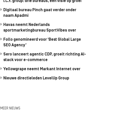
I.C.Y. group: drie bureaus, één visie op groei
Digitaal bureau Pinch gaat verder onder
naam Apadmi
Havas neemt Nederlands
sportmarketingbureau SportVibes over
Follo genomineerd voor ‘Best Global Large
SEO Agency’
Sero lanceert agentic CDP, groeit richting AI-
stack voor e-commerce
Yellowgrape neemt Markant Internet over
Nieuwe directieleden LevelUp Group
MEER NIEUWS