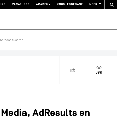
URS
VACATURES
ACADEMY
KNOWLEDGEBASE
MEER
Increase fuseren
68K
 Media, AdResults en