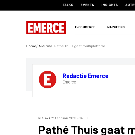
TALKS
EVENTS
INSIGHTS
AUTE
E-COMMERCE
MARKETING
Home
Nieuws
Pathé Thuis gaat multiplatform
Redactie Emerce
Emerce
-
Nieuws
1 februari 2013 - 14:00
Pathé Thuis gaat m