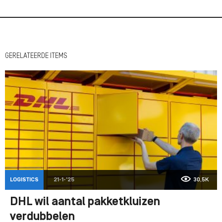
GERELATEERDE ITEMS
LOGISTICS
21-1-'25
30,5K
DHL wil aantal pakketkluizen
verdubbelen