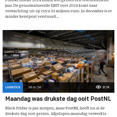
PostNL noemt 2024 financieel gezien een teleurstellend
jaar. De genormaliseerde EBIT over 2024 komt naar
verwachting uit op circa 53 miljoen euro. In december is er
minder kerstpost verstuurd...
LOGISTICS
28-11-'24
31,7K
Maandag was drukste dag ooit PostNL
Black Friday is pas morgen, maar PostNL heeft nu al de
drukste dag ooit gezien. Afgelopen maandag verwerkte