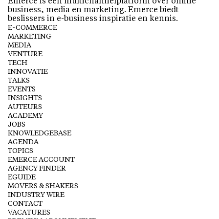
Emerce is een multichannelplatform over online
business, media en marketing. Emerce biedt
beslissers in e-business inspiratie en kennis.
E-COMMERCE
MARKETING
MEDIA
VENTURE
TECH
INNOVATIE
TALKS
EVENTS
INSIGHTS
AUTEURS
ACADEMY
JOBS
KNOWLEDGEBASE
AGENDA
TOPICS
EMERCE ACCOUNT
AGENCY FINDER
EGUIDE
MOVERS & SHAKERS
INDUSTRY WIRE
CONTACT
VACATURES