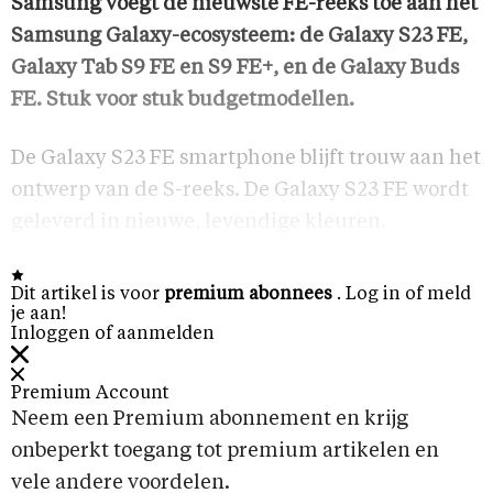
Samsung voegt de nieuwste FE-reeks toe aan het
Samsung Galaxy-ecosysteem: de Galaxy S23 FE,
Galaxy Tab S9 FE en S9 FE+, en de Galaxy Buds
FE. Stuk voor stuk budgetmodellen.
De Galaxy S23 FE smartphone blijft trouw aan het
ontwerp van de S-reeks. De Galaxy S23 FE wordt
geleverd in nieuwe, levendige kleuren.
Dit artikel is voor
premium abonnees
. Log in of meld
je aan!
Inloggen of aanmelden
Premium Account
Neem een Premium abonnement en krijg
onbeperkt toegang tot premium artikelen en
vele andere voordelen.