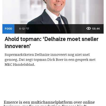
FOOD
6-12-'17
59,4K
Ahold topman: ‘Delhaize moet sneller
innoveren’
Supermarktketen Delhaize innoveert nog niet snel
genoeg. Dat zegt topman Dick Boer in een gesprek met
NRC Handelsblad.
Emerce is een multichannelplatform over online