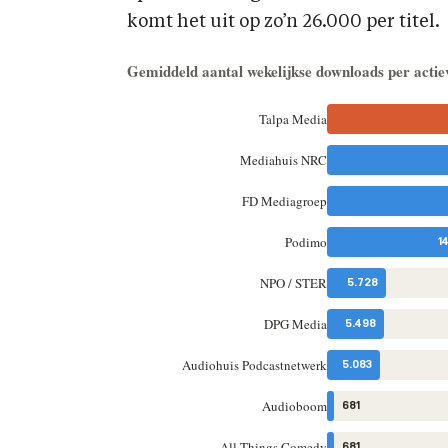
komt het uit op zo’n 26.000 per titel.
Gemiddeld aantal wekelijkse downloads per actie
Talpa Media
Mediahuis NRC
FD Mediagroep
Podimo
1
NPO / STER
5.728
DPG Media
5.498
Audiohuis Podcastnetwerk
5.083
Audioboom
681
All Things Comedy
681