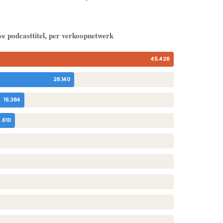
ve podcasttitel, per verkoopnetwerk
45.426
26.140
16.384
4.610