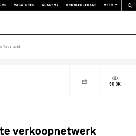
URS
VACATURES
ACADEMY
KNOWLEDGEBASE
MEER
ts Nederland
50,3K
ste verkoopnetwerk