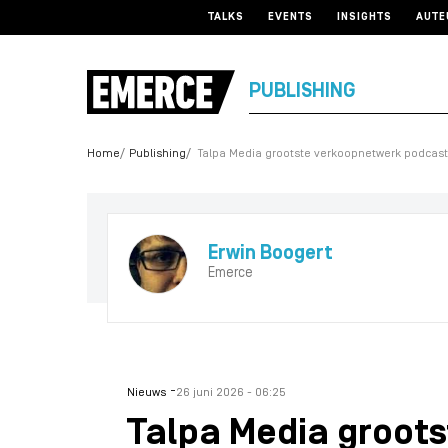
TALKS
EVENTS
INSIGHTS
AUTE
PUBLISHING
Home
Publishing
Talpa Media grootste verkoopnetwerk podcas
Erwin Boogert
Emerce
-
Nieuws
26 juni 2026 - 06:25
Talpa Media groot