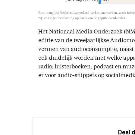
Bron: ranglijst Nederlandse podcast-verkoopnetwerken, week-totalen 
zijn een eigen berekening op basis van de gepubliceerde tabel.
Het Nationaal Media Onderzoek (NM
editie van de tweejaarlijkse Audiomon
vormen van audioconsumptie, naast 
ook duidelijk worden met welke appa
radio, luisterboeken, podcast en muzi
er voor audio-snippets op socialmedi
Deel d