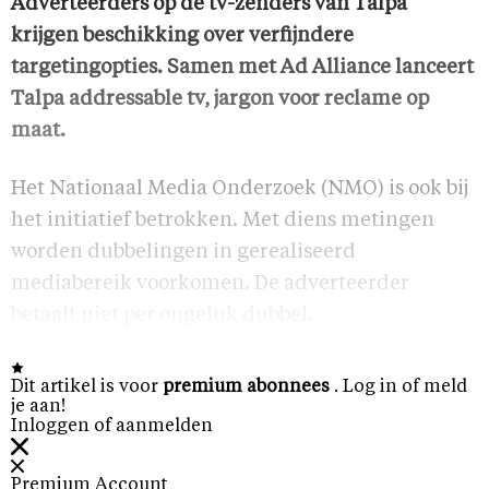
Adverteerders op de tv-zenders van Talpa
krijgen beschikking over verfijndere
targetingopties. Samen met Ad Alliance lanceert
Talpa addressable tv, jargon voor reclame op
maat.
Het Nationaal Media Onderzoek (NMO) is ook bij
het initiatief betrokken. Met diens metingen
worden dubbelingen in gerealiseerd
mediabereik voorkomen. De adverteerder
betaalt niet per ongeluk dubbel.
Dit artikel is voor
premium abonnees
. Log in of meld
je aan!
Inloggen of aanmelden
Premium Account