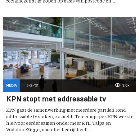
reclamezendtijd kopen op basis van postcode en...
MEDIA
5-2-'21
3.0k
KPN stopt met addressable tv
KPN gaat de samenwerking met meerdere partijen rond
addressable tv staken, zo meldt Telecompaper. KPN werkte
hiervoor eerder samen onder meer RTL, Talpa en
VodafoneZiggo, maar het bedrijf heeft...