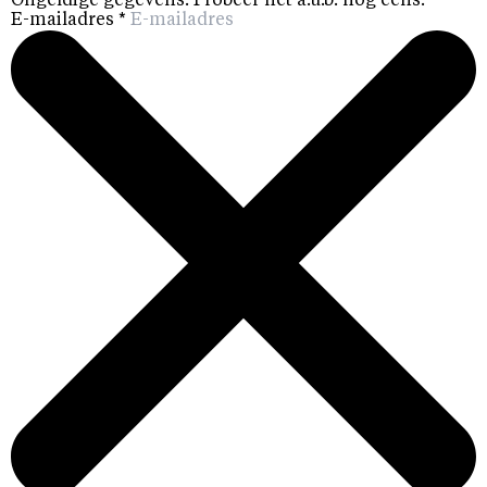
Ongeldige gegevens. Probeer het a.u.b. nog eens.
E-mailadres
*