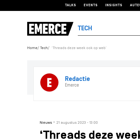
TALKS
EVENTS
INSIGHTS
AUTE
TECH
Home
Tech
‘Threads deze week ook op web’
Redactie
Emerce
-
Nieuws
21 augustus 2023 - 13:00
‘Threads deze wee