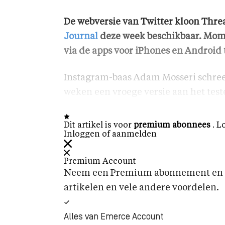
De webversie van Twitter kloon Thr
Journal
deze week beschikbaar. Momen
via de apps voor iPhones en Android 
Instagram-baas Adam Mosseri schreef
weken een vroege versie aan het teste
Dit artikel is voor
premium abonnees
. L
Inloggen of aanmelden
Premium Account
Neem een Premium abonnement en k
artikelen en vele andere voordelen.
Alles van Emerce Account