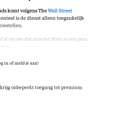
eads komt volgens The
Wall Street
teel is de dienst alleen toegankelijk
toestellen.
 al eerder dat moeder Meta al een paar
n is.
og in of meld je aan!
rijg onbeperkt toegang tot premium