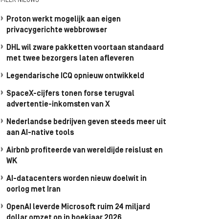
MEER NIEUWS
Proton werkt mogelijk aan eigen
privacygerichte webbrowser
DHL wil zware pakketten voortaan standaard
met twee bezorgers laten afleveren
Legendarische ICQ opnieuw ontwikkeld
SpaceX-cijfers tonen forse terugval
advertentie-inkomsten van X
Nederlandse bedrijven geven steeds meer uit
aan AI-native tools
Airbnb profiteerde van wereldijde reislust en
WK
AI-datacenters worden nieuw doelwit in
oorlog met Iran
OpenAI leverde Microsoft ruim 24 miljard
dollar omzet op in boekjaar 2026