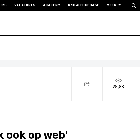
URS
VACATURES
ACADEMY
KNOWLEDGEBASE
MEER
29,8K
k ook op web’