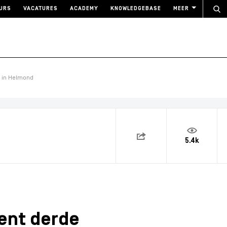
URS
VACATURES
ACADEMY
KNOWLEDGEBASE
MEER
m in Helmond
5.4k
ent derde