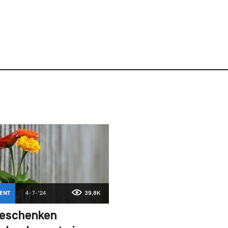
ENT
4-7-'24
39,8K
eschenken