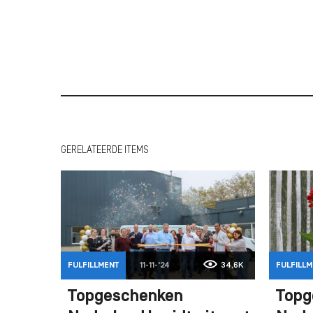
GERELATEERDE ITEMS
FULFILLMENT
11-11-'24
34,6K
FULFILLM
Topgeschenken
Topg