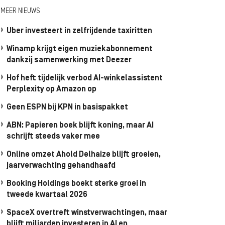
MEER NIEUWS
Uber investeert in zelfrijdende taxiritten
Winamp krijgt eigen muziekabonnement
dankzij samenwerking met Deezer
Hof heft tijdelijk verbod AI-winkelassistent
Perplexity op Amazon op
Geen ESPN bij KPN in basispakket
ABN: Papieren boek blijft koning, maar AI
schrijft steeds vaker mee
Online omzet Ahold Delhaize blijft groeien,
jaarverwachting gehandhaafd
Booking Holdings boekt sterke groei in
tweede kwartaal 2026
SpaceX overtreft winstverwachtingen, maar
blijft miljarden investeren in AI en