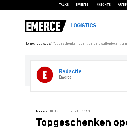
TALKS
EVENTS
INSIGHTS
AUTE
LOGISTICS
Home
Logistics
Topgeschenken opent derde distributiecentru
Redactie
Emerce
-
Nieuws
18 december 2024 - 09:56
Topgeschenken op