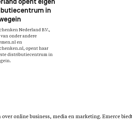
rland opent eigen
ributiecentrum in
wegein
chenken Nederland B.V.,
 van onder andere
emen.nl en
chenken.nl, opent haar
rste distributiecentrum in
gein.
over online business, media en marketing. Emerce biedt b