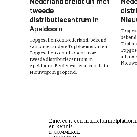
Nederland breidt uit met
Nede
tweede
dist
distributiecentrum in
Nieu
Apeldoorn
Topges
bekend
Topgeschenken Nederland, bekend
Topblo
van onder andere Topbloemen.nl en
Topges
Topgeschenken.nl, opent haar
alleree
tweede distributiecentrum in
Nieuwe
Apeldoorn. Eerder was er al een dc in
Nieuwegein geopend.
Emerce is een multichannelplatform 
en kennis.
E-COMMERCE