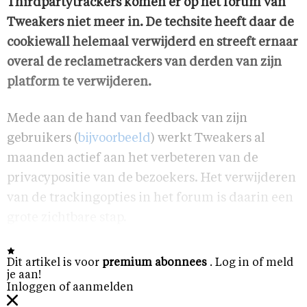
Thirdpartytrackers komen er op het forum van
Tweakers niet meer in. De techsite heeft daar de
cookiewall helemaal verwijderd en streeft ernaar
overal de reclametrackers van derden van zijn
platform te verwijderen.
Mede aan de hand van feedback van zijn
gebruikers (
bijvoorbeeld
) werkt Tweakers al
maanden actief aan het verbeteren van de
privacypositie van de bezoekers. Het verwijderen
van de trackingopties in het forum is daarin een
grote zichtbare stap.
Dit artikel is voor
premium abonnees
. Log in of meld
je aan!
Inloggen of aanmelden