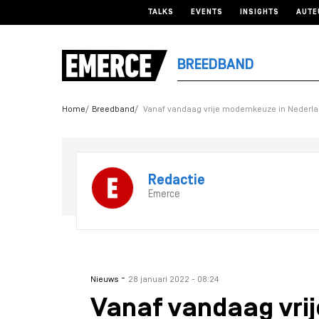
TALKS
EVENTS
INSIGHTS
AUTE
BREEDBAND
Home
Breedband
Vanaf vandaag vrije modemkeuze in Nederl
Redactie
Emerce
-
Nieuws
28 januari 2022 - 08:24
Vanaf vandaag vri