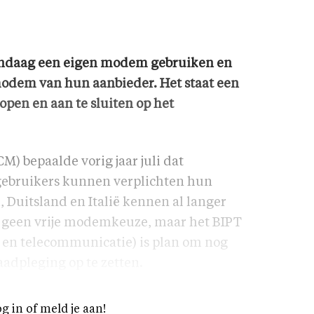
andaag een eigen modem gebruiken en
modem van hun aanbieder. Het staat een
kopen en aan te sluiten op het
) bepaalde vorig jaar juli dat
dgebruikers kunnen verplichten hun
 Duitsland en Italië kennen al langer
og geen vrije modemkeuze, maar het BIPT
n en telecommunicatie) is plan om nog
aadpleging op te zetten.
og in of meld je aan!