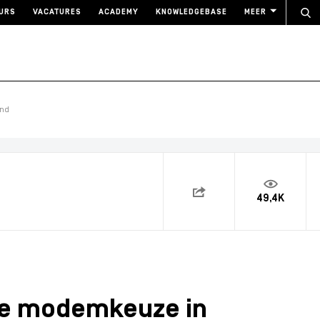
URS
VACATURES
ACADEMY
KNOWLEDGEBASE
MEER
and
49,4K
je modemkeuze in