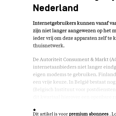
Nederland
Internetgebruikers kunnen vanaf v
zijn niet langer aangewezen op het 
ieder vrij om deze apparaten zelf te 
thuisnetwerk.
De Autoriteit Consument & Markt (ACM
internetaanbieders niet langer ein
eigen modems te gebruiken. Finland,
een vrije keuze. In België bestaat n
(Belgisch Instituut voor postdienste
dit kwartaal hierover een openbare r
Dit artikel is voor
premium abonnees
. L