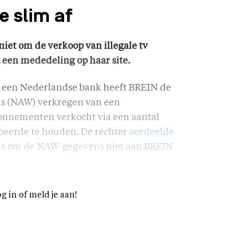
e slim af
niet om de verkoop van illegale tv
t een mededeling op haar site.
n een Nederlandse bank heeft BREIN de
s (NAW) verkregen van een
bonnementen verkocht via een aantal
obeerde te houden. De rechter
oordeelde
was om de NAW-gegevens niet aan BREIN
og in of meld je aan!