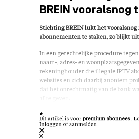
BREIN vooralsnog t
Stichting BREIN lukt het vooralsnog 
abonnementen te staken, zo blijkt ui
In een gerechtelijke procedure tege
naam-, adres- en woonplaatsgegeven
rekeninghouder die illegale IPTV a
websites en zich daarbij anoniem pr
dat het onrechtmatig van de bank 
af te geven.
Dit artikel is voor
premium abonnees
. L
Inloggen of aanmelden