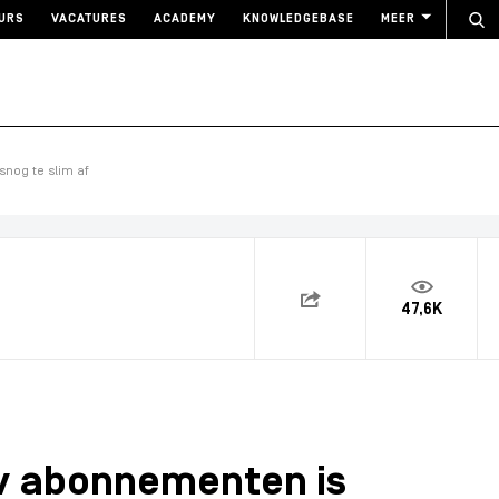
URS
VACATURES
ACADEMY
KNOWLEDGEBASE
MEER
snog te slim af
47,6K
tv abonnementen is