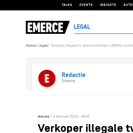
TALKS
EVENTS
INSIGHTS
AUTE
LEGAL
Home
Legal
Verkoper illegale tv abonnementen is BREIN vooral
Redactie
Emerce
-
Nieuws
3 februari 2022 - 14:00
Verkoper illegale 