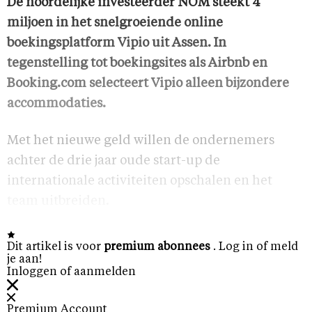
De noordelijke investeerder NOM steekt 4
miljoen in het snelgroeiende online
boekingsplatform Vipio uit Assen. In
tegenstelling tot boekingsites als Airbnb en
Booking.com selecteert Vipio alleen bijzondere
accommodaties.
Met het nieuwe geld willen de ondernemers
achter de drie jaar oude start-up de
internationale activiteiten opschalen en het
team uitbreiden.
Dit artikel is voor
premium abonnees
. Log in of meld
je aan!
Inloggen of aanmelden
Premium Account