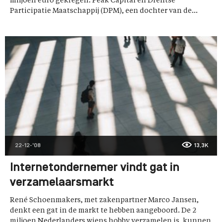
miljoen euro gekregen. Peak Capital en Drentse
Participatie Maatschappij (DPM), een dochter van de...
22-12-'08
13,3K
Internetondernemer vindt gat in
verzamelaarsmarkt
René Schoenmakers, met zakenpartner Marco Jansen,
denkt een gat in de markt te hebben aangeboord. De 2
miljoen Nederlanders wiens hobby verzamelen is, kunnen