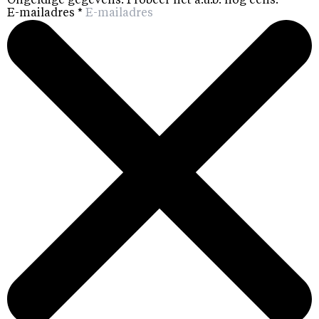
Ongeldige gegevens. Probeer het a.u.b. nog eens.
E-mailadres
*