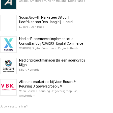
Arkipel, Amsterdam, North Holland, Netherlands
Social Growth Marketeer 38 uur |
Hoofdkantoor Den Haag bij Lucardi
Lucardi, Den Haag
Medior E-commerce Implementatie
Consultant bij XSARUS | Digital Commerce
XSARUS | Digital Commerce, Regio Rotterdam
Medior projectmanager (bij een agency) bij
Nijgh
Nijgh, Rotterdam
All round marketeer bij Veen Bosch &
Keuning Uitgeversgroep B.V.
Veen Bosch & Keuning Uitgeversgroep B.V.,
Amsterdam
Jouw vacature hier?