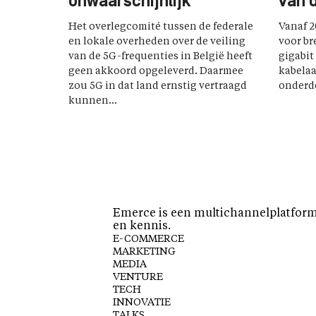
onwaarschijnlijk
van 
Het overlegcomité tussen de federale
Vanaf 2
en lokale overheden over de veiling
voor br
van de 5G-frequenties in België heeft
gigabit
geen akkoord opgeleverd. Daarmee
kabelaa
zou 5G in dat land ernstig vertraagd
onderde
kunnen...
Emerce is een multichannelplatform 
en kennis.
E-COMMERCE
MARKETING
MEDIA
VENTURE
TECH
INNOVATIE
TALKS