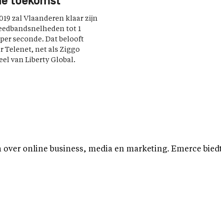
de toekomst’
019 zal Vlaanderen klaar zijn
eedbandsnelheden tot 1
 per seconde. Dat belooft
r Telenet, net als Ziggo
el van Liberty Global.
over online business, media en marketing. Emerce biedt b