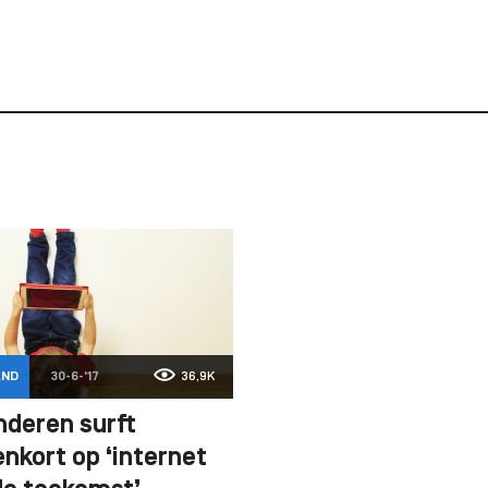
AND
30-6-'17
36,9K
nderen surft
nkort op ‘internet