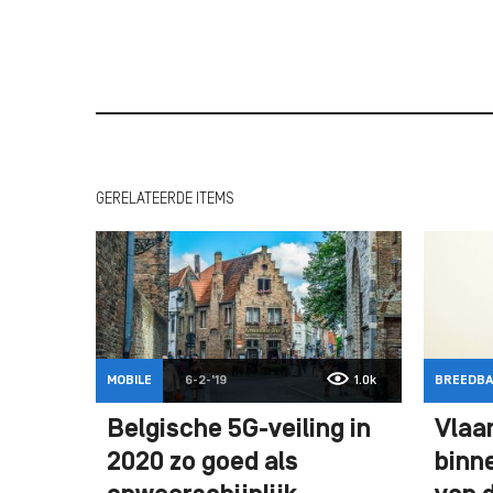
GERELATEERDE ITEMS
MOBILE
6-2-'19
1.0k
BREEDB
Belgische 5G-veiling in
Vlaa
2020 zo goed als
binne