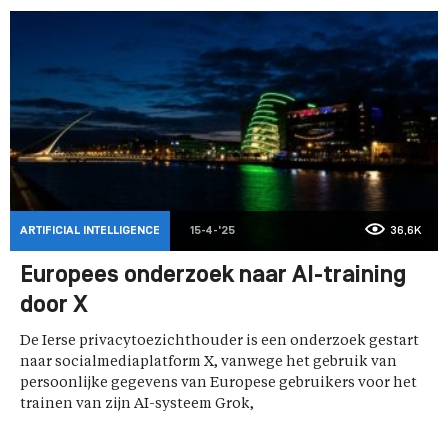
ARTIFICIAL INTELLIGENCE
15-4-'25
36,6K
Europees onderzoek naar AI-training
door X
De Ierse privacytoezichthouder is een onderzoek gestart
naar socialmediaplatform X, vanwege het gebruik van
persoonlijke gegevens van Europese gebruikers voor het
trainen van zijn AI-systeem Grok,