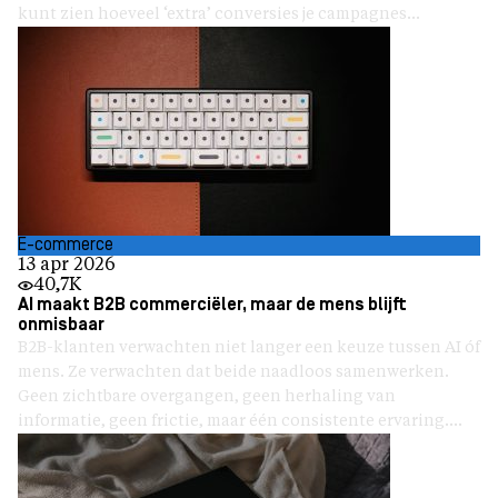
kunt zien hoeveel ‘extra’ conversies je campagnes...
E-commerce
13 apr 2026
40,7K
AI maakt B2B commerciëler, maar de mens blijft
onmisbaar
B2B-klanten verwachten niet langer een keuze tussen AI óf
mens. Ze verwachten dat beide naadloos samenwerken.
Geen zichtbare overgangen, geen herhaling van
informatie, geen frictie, maar één consistente ervaring....