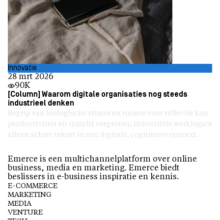
Innovatie
28 mrt 2026
90K
[Column] Waarom digitale organisaties nog steeds
industrieel denken
Begrip van biologische ritmes en ruimte voor reflectie kan
productiviteit en inzicht vergroten; industriële werklogica
alleen schiet tekort in een digitale, cognitieve context.
Emerce is een multichannelplatform over online
business, media en marketing. Emerce biedt
beslissers in e-business inspiratie en kennis.
E-COMMERCE
MARKETING
MEDIA
VENTURE