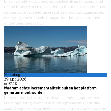
In een wereld waarin technologiebedrijven in razendsnel
tempo innoveren en opschalen, is financiële slagkracht en
strategische begeleiding essentieel voor duurzame groei.
Emerging Growth Tech-Companies – jonge, ambitieuze
ondernemingen met...
Marketing
29 apr 2026
97,1K
Waarom echte incrementaliteit buiten het platform
gemeten moet worden
Incrementality testing wordt steeds vaker gepresenteerd
als dé oplossing voor het attributieprobleem. Platforms
zoals Google en Meta bieden experimenten aan waarmee je