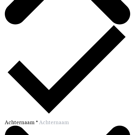
Achternaam
*