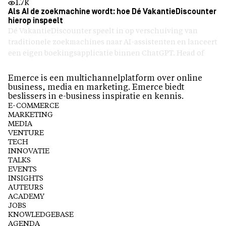
1.7k
Als AI de zoekmachine wordt: hoe Dé VakantieDiscounter
hierop inspeelt
Dé VakantieDiscounter speelt in op verschuiving van
traditionele zoekmachines naar AI-assistenten en lanceert
een eigen boekingsapplicatie binnen ChatGPT. Head of
Emerce is een multichannelplatform over online
business, media en marketing. Emerce biedt
beslissers in e-business inspiratie en kennis.
E-COMMERCE
MARKETING
MEDIA
VENTURE
TECH
INNOVATIE
TALKS
EVENTS
INSIGHTS
AUTEURS
ACADEMY
JOBS
KNOWLEDGEBASE
AGENDA