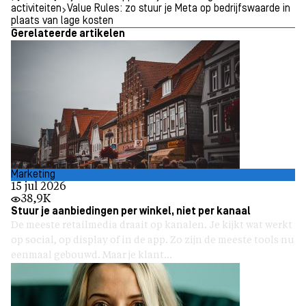
activiteiten
Value Rules: zo stuur je Meta op bedrijfswaarde in
plaats van lage kosten
Gerelateerde artikelen
Marketing
15 jul 2026
38,9K
Stuur je aanbiedingen per winkel, niet per kanaal
De meeste retailmedia draait op kanalen. Je kijkt wat werkt
op social, op display of in de app. Zo zijn de meeste tools nu
eenmaal gebouwd. Maar je klant...