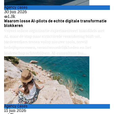
Agency cases
30 jun 2026
1.3k
Waarom losse AI-pilots de echte digitale transformatie
blokkeren
Vrijwel iedere organisatie experimenteert inmiddels met
AI, maar de stap naar structurele verandering blijft uit.
Medewerkers testen volop nieuwe tools, terwijl
bedrijfsprocessen, verantwoordelijkheden en het
leiderschap achterblijven. AI-consultant Ian...
Agency cases
15 jun 2026