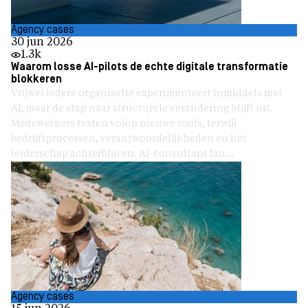
Agency cases
30 jun 2026
1.3k
Waarom losse AI-pilots de echte digitale transformatie
blokkeren
Vrijwel iedere organisatie experimenteert inmiddels met
AI, maar de stap naar structurele verandering blijft uit.
Medewerkers testen volop nieuwe tools, terwijl
bedrijfsprocessen, verantwoordelijkheden en het
leiderschap achterblijven. AI-consultant Ian...
Agency cases