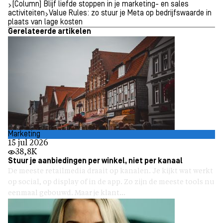
[Column] Blijf liefde stoppen in je marketing- en sales
activiteiten
Value Rules: zo stuur je Meta op bedrijfswaarde in
plaats van lage kosten
Gerelateerde artikelen
Marketing
15 jul 2026
38,8K
Stuur je aanbiedingen per winkel, niet per kanaal
De meeste retailmedia draait op kanalen. Je kijkt wat werkt
op social, op display of in de app. Zo zijn de meeste tools nu
eenmaal gebouwd. Maar je klant...