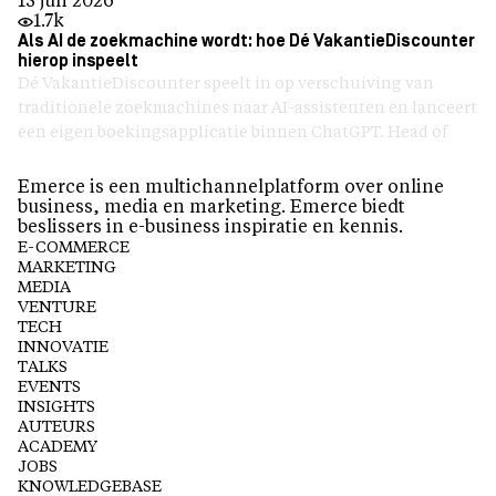
15 jun 2026
1.7k
Als AI de zoekmachine wordt: hoe Dé VakantieDiscounter
hierop inspeelt
Dé VakantieDiscounter speelt in op verschuiving van
traditionele zoekmachines naar AI-assistenten en lanceert
een eigen boekingsapplicatie binnen ChatGPT. Head of
Emerce is een multichannelplatform over online
business, media en marketing. Emerce biedt
beslissers in e-business inspiratie en kennis.
E-COMMERCE
MARKETING
MEDIA
VENTURE
TECH
INNOVATIE
TALKS
EVENTS
INSIGHTS
AUTEURS
ACADEMY
JOBS
KNOWLEDGEBASE