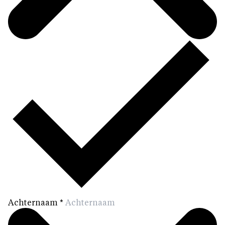
Achternaam
*