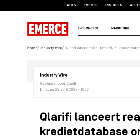
TALKS
EVENTS
INSIGHTS
AUTE
E-COMMERCE
MARKETING
Home
Industry Wire
Qlarifi lanceert real-time BNPL-kredietdat
Industry Wire
Geplaatst door Qlarifi
Dinsdag 22 april 2025 - 15:30
Qlarifi lanceert re
kredietdatabase 