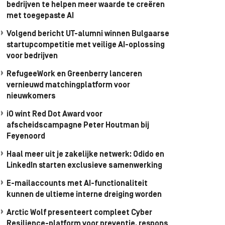
bedrijven te helpen meer waarde te creëren
met toegepaste AI
Volgend bericht UT-alumni winnen Bulgaarse
startupcompetitie met veilige AI-oplossing
voor bedrijven
RefugeeWork en Greenberry lanceren
vernieuwd matchingplatform voor
nieuwkomers
iO wint Red Dot Award voor
afscheidscampagne Peter Houtman bij
Feyenoord
Haal meer uit je zakelijke netwerk: Odido en
LinkedIn starten exclusieve samenwerking
E-mailaccounts met AI-functionaliteit
kunnen de ultieme interne dreiging worden
Arctic Wolf presenteert compleet Cyber
Resilience-platform voor preventie, respons