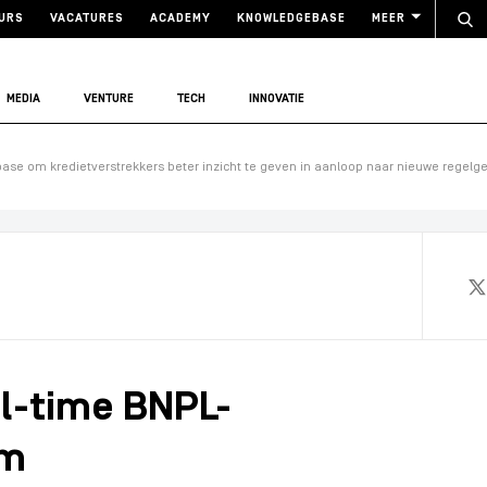
URS
VACATURES
ACADEMY
KNOWLEDGEBASE
MEER
MEDIA
VENTURE
TECH
INNOVATIE
abase om kredietverstrekkers beter inzicht te geven in aanloop naar nieuwe regelg
al-time BNPL-
om