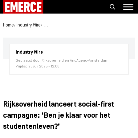
Home
Industry Wire
Rijksoverheid lanceert social-first campagne: ‘Be
Industry Wire
Geplaatst door Rijksoverheid en AndAgencyAmsterdam
Vrijdag 25 juli 2025 - 12:06
Rijksoverheid lanceert social-first
campagne: ‘Ben je klaar voor het
studentenleven?’