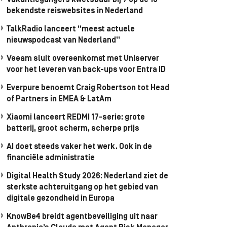
Vakantiegangers kwetsbaar bij 7 op de 10
bekendste reiswebsites in Nederland
TalkRadio lanceert “meest actuele
nieuwspodcast van Nederland”
Veeam sluit overeenkomst met Uniserver
voor het leveren van back-ups voor Entra ID
Everpure benoemt Craig Robertson tot Head
of Partners in EMEA & LatAm
Xiaomi lanceert REDMI 17-serie: grote
batterij, groot scherm, scherpe prijs
AI doet steeds vaker het werk. Ook in de
financiële administratie
Digital Health Study 2026: Nederland ziet de
sterkste achteruitgang op het gebied van
digitale gezondheid in Europa
KnowBe4 breidt agentbeveiliging uit naar