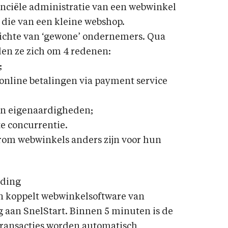
nciële administratie van een webwinkel
s die van een kleine webshop.
zichte van ‘gewone’ ondernemers. Qua
den ze zich om 4 redenen:
;
nline betalingen via payment service
un eigenaardigheden;
te concurrentie.
arom webwinkels anders zijn voor hun
uding
n koppelt webwinkelsoftware van
g aan SnelStart. Binnen 5 minuten is de
transacties worden automatisch