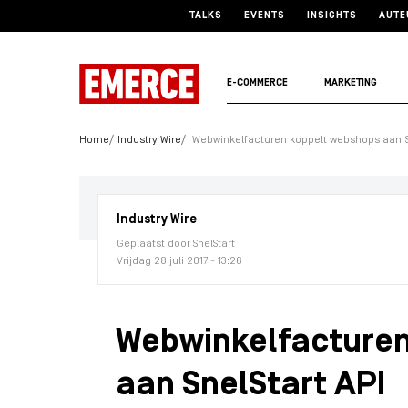
TALKS
EVENTS
INSIGHTS
AUTE
E-COMMERCE
MARKETING
Home
Industry Wire
Webwinkelfacturen koppelt webshops aan S
Industry Wire
Geplaatst door SnelStart
Vrijdag 28 juli 2017 - 13:26
Webwinkelfacturen
aan SnelStart API