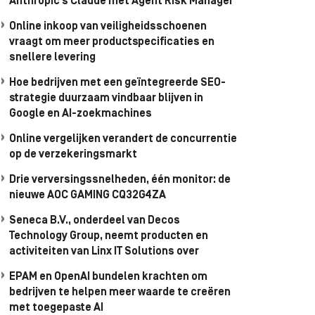
Anthropic’s Claude met Agent Risk Manager
Online inkoop van veiligheidsschoenen
vraagt om meer productspecificaties en
snellere levering
Hoe bedrijven met een geïntegreerde SEO-
strategie duurzaam vindbaar blijven in
Google en AI-zoekmachines
Online vergelijken verandert de concurrentie
op de verzekeringsmarkt
Drie verversingssnelheden, één monitor: de
nieuwe AOC GAMING CQ32G4ZA
Seneca B.V., onderdeel van Decos
Technology Group, neemt producten en
activiteiten van Linx IT Solutions over
EPAM en OpenAI bundelen krachten om
bedrijven te helpen meer waarde te creëren
met toegepaste AI