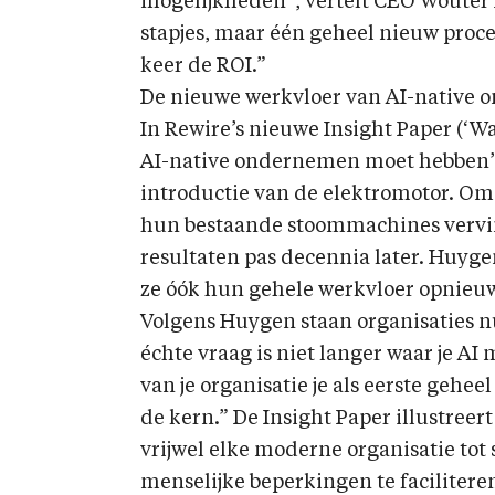
mogelijkheden”, vertelt CEO Wouter H
stapjes, maar één geheel nieuw proce
keer de ROI.”
De nieuwe werkvloer van AI-native
In Rewire’s nieuwe Insight Paper (‘Wa
AI-native ondernemen moet hebben’)
introductie van de elektromotor. O
hun bestaande stoommachines vervin
resultaten pas decennia later. Huyge
ze óók hun gehele werkvloer opnieu
Volgens Huygen staan organisaties n
échte vraag is niet langer waar je A
van je organisatie je als eerste gehee
de kern.” De Insight Paper illustree
vrijwel elke moderne organisatie tot 
menselijke beperkingen te faciliter