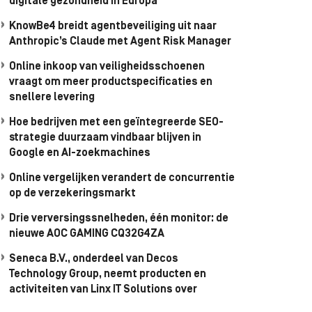
digitale gezondheid in Europa
KnowBe4 breidt agentbeveiliging uit naar
Anthropic’s Claude met Agent Risk Manager
Online inkoop van veiligheidsschoenen
vraagt om meer productspecificaties en
snellere levering
Hoe bedrijven met een geïntegreerde SEO-
strategie duurzaam vindbaar blijven in
Google en AI-zoekmachines
Online vergelijken verandert de concurrentie
op de verzekeringsmarkt
Drie verversingssnelheden, één monitor: de
nieuwe AOC GAMING CQ32G4ZA
Seneca B.V., onderdeel van Decos
Technology Group, neemt producten en
activiteiten van Linx IT Solutions over