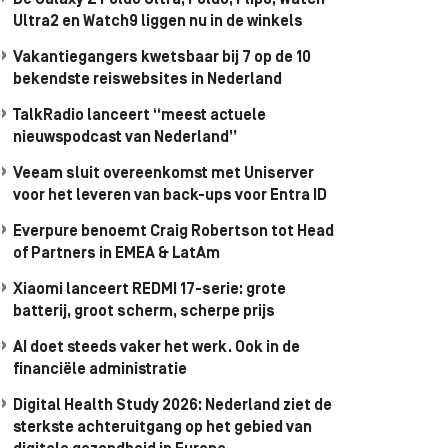
De Galaxy Z Fold8 Ultra, Fold8, Flip8, Watch
Ultra2 en Watch9 liggen nu in de winkels
Vakantiegangers kwetsbaar bij 7 op de 10
bekendste reiswebsites in Nederland
TalkRadio lanceert “meest actuele
nieuwspodcast van Nederland”
Veeam sluit overeenkomst met Uniserver
voor het leveren van back-ups voor Entra ID
Everpure benoemt Craig Robertson tot Head
of Partners in EMEA & LatAm
Xiaomi lanceert REDMI 17-serie: grote
batterij, groot scherm, scherpe prijs
AI doet steeds vaker het werk. Ook in de
financiële administratie
Digital Health Study 2026: Nederland ziet de
sterkste achteruitgang op het gebied van