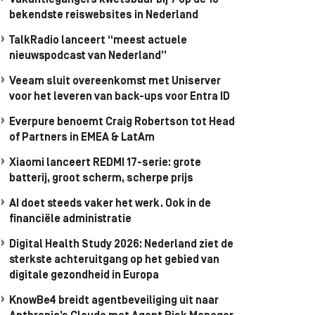
Vakantiegangers kwetsbaar bij 7 op de 10
bekendste reiswebsites in Nederland
TalkRadio lanceert “meest actuele
nieuwspodcast van Nederland”
Veeam sluit overeenkomst met Uniserver
voor het leveren van back-ups voor Entra ID
Everpure benoemt Craig Robertson tot Head
of Partners in EMEA & LatAm
Xiaomi lanceert REDMI 17-serie: grote
batterij, groot scherm, scherpe prijs
AI doet steeds vaker het werk. Ook in de
financiële administratie
Digital Health Study 2026: Nederland ziet de
sterkste achteruitgang op het gebied van
digitale gezondheid in Europa
KnowBe4 breidt agentbeveiliging uit naar