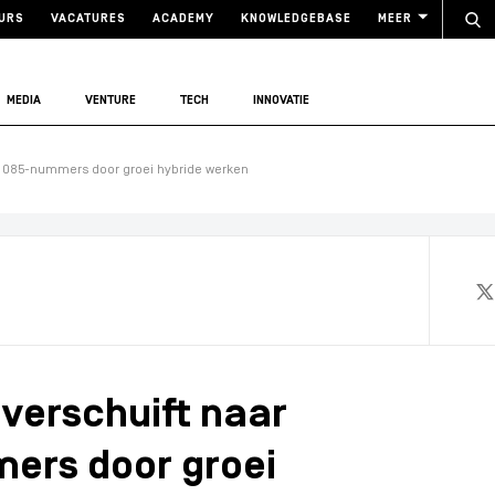
URS
VACATURES
ACADEMY
KNOWLEDGEBASE
MEER
MEDIA
VENTURE
TECH
INNOVATIE
ele 085-nummers door groei hybride werken
 verschuift naar
mers door groei