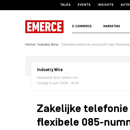
TALKS
EVENTS
INSIGHTS
AUTE
E-COMMERCE
MARKETING
Home
Industry Wire
Zakelijke telefonie verschuift naar flexib
Industry Wire
Geplaatst door rinkel.com
Vrijdag 12 juni 2026 - 14:25
Zakelijke telefonie
flexibele 085-num