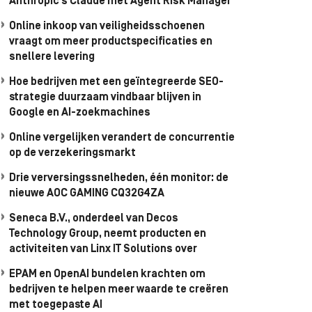
Anthropic’s Claude met Agent Risk Manager
Online inkoop van veiligheidsschoenen
vraagt om meer productspecificaties en
snellere levering
Hoe bedrijven met een geïntegreerde SEO-
strategie duurzaam vindbaar blijven in
Google en AI-zoekmachines
Online vergelijken verandert de concurrentie
op de verzekeringsmarkt
Drie verversingssnelheden, één monitor: de
nieuwe AOC GAMING CQ32G4ZA
Seneca B.V., onderdeel van Decos
Technology Group, neemt producten en
activiteiten van Linx IT Solutions over
EPAM en OpenAI bundelen krachten om
bedrijven te helpen meer waarde te creëren
met toegepaste AI