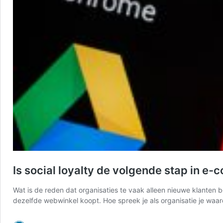
Is social loyalty de volgende stap in e
Wat is de reden dat organisaties te vaak alleen nieuwe klanten b
dezelfde webwinkel koopt. Hoe spreek je als organisatie je waard