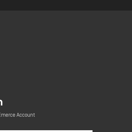
n
e Emerce Account