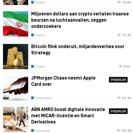
Crypto
78,6K
Miljoenen dollars aan crypto verlaten Iraanse
beurzen na luchtaanvallen, zeggen
onderzoekers
Crypto
75,3K
Bitcoin flink onderuit, miljardenverlies voor
Strategy
Crypto
83K
JPMorgan Chase neemt Apple
PREMIUM
Card over
Financials
84,3K
ABN AMRO boost digitale innovatie
PREMIUM
met MiCAR-licentie en Smart
Derivatives
Innovatie
103,9K