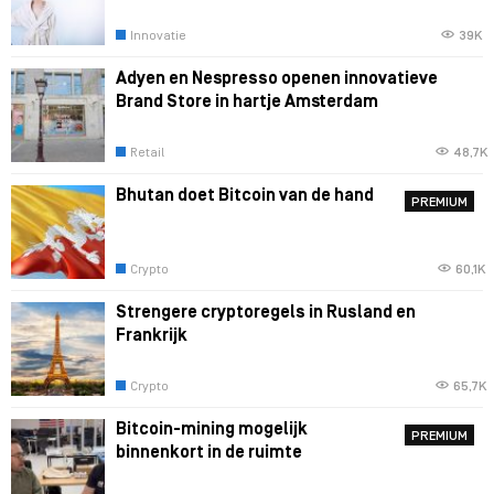
Innovatie
39K
Adyen en Nespresso openen innovatieve
Brand Store in hartje Amsterdam
Retail
48,7K
Bhutan doet Bitcoin van de hand
PREMIUM
Crypto
60,1K
Strengere cryptoregels in Rusland en
Frankrijk
Crypto
65,7K
Bitcoin-mining mogelijk
PREMIUM
binnenkort in de ruimte