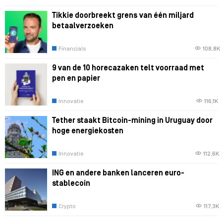
Tikkie doorbreekt grens van één miljard
betaalverzoeken
Financials
108,8K
9 van de 10 horecazaken telt voorraad met
pen en papier
Innovatie
116,1K
Tether staakt Bitcoin-mining in Uruguay door
hoge energiekosten
Innovatie
112,6K
ING en andere banken lanceren euro-
stablecoin
Crypto
117,3K