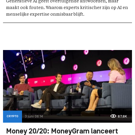
Generatieve AI geeft overtuigende antwoorden, maar
maakt ook fouten. Waarom experts kritischer zijn op AI en
menselijke expertise onmisbaar blijft.
CRYPTO
3 juni 06:14
67,6K
Money 20/20: MoneyGram lanceert