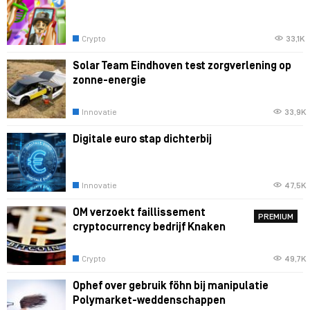
Crypto
33,1K
Solar Team Eindhoven test zorgverlening op
zonne-energie
Innovatie
33,9K
Digitale euro stap dichterbij
Innovatie
47,5K
OM verzoekt faillissement
PREMIUM
cryptocurrency bedrijf Knaken
Crypto
49,7K
Ophef over gebruik föhn bij manipulatie
Polymarket-weddenschappen