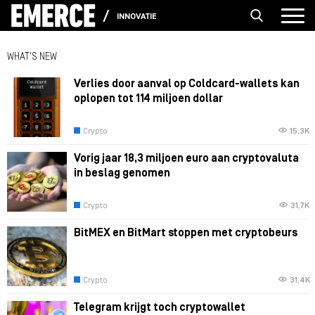
INNOVATIE
WHAT'S NEW
Verlies door aanval op Coldcard-wallets kan
oplopen tot 114 miljoen dollar
Crypto
15,3K
Vorig jaar 18,3 miljoen euro aan cryptovaluta
in beslag genomen
Crypto
31,7K
BitMEX en BitMart stoppen met cryptobeurs
Crypto
31,4K
Telegram krijgt toch cryptowallet