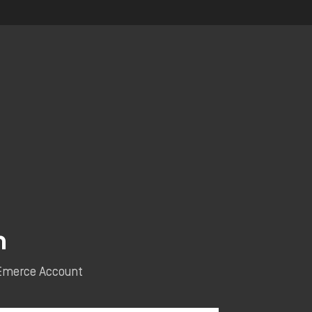
n
e Emerce Account