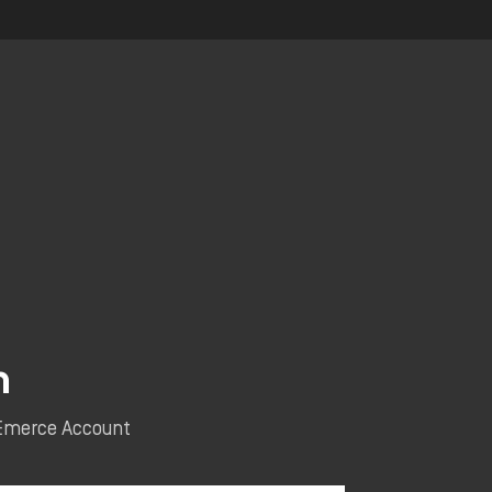
n
e Emerce Account