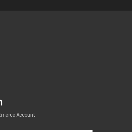
n
e Emerce Account