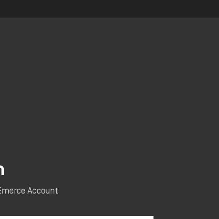
n
e Emerce Account