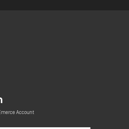
n
e Emerce Account